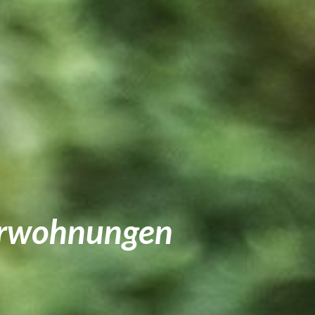
urwohnun
gen